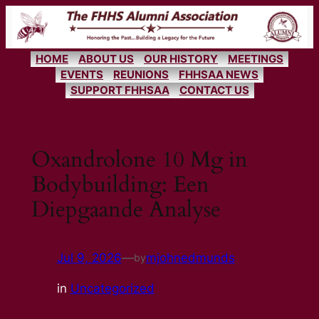
Skip
to
content
HOME
ABOUT US
OUR HISTORY
MEETINGS
EVENTS
REUNIONS
FHHSAA NEWS
SUPPORT FHHSAA
CONTACT US
Oxandrolone 10 Mg in
Bodybuilding: Een
Diepgaande Analyse
Jul 9, 2026
—
mjohnedmunds
by
in
Uncategorized